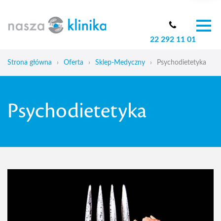
22 292 11 01
O nas
Zespół
Strona główna
›
Oferta
›
Sklep-Medyczny
›
Psychodietetyka
Oferta
Cennik
Psychodietetyka
Aktualności
Skoliozy u dzieci
Blog
Kontakt