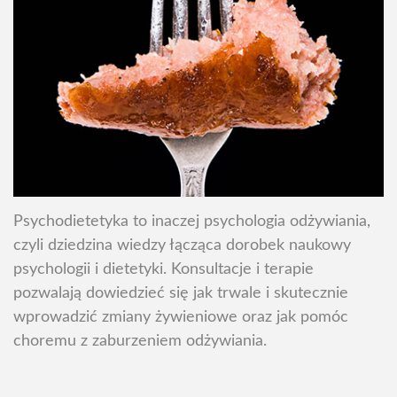
Psychodietetyka to inaczej psychologia odżywiania,
czyli dziedzina wiedzy łącząca dorobek naukowy
psychologii i dietetyki. Konsultacje i terapie
pozwalają dowiedzieć się jak trwale i skutecznie
wprowadzić zmiany żywieniowe oraz jak pomóc
choremu z zaburzeniem odżywiania.