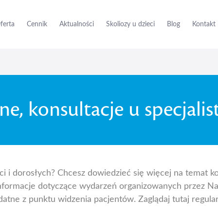
ferta
Cennik
Aktualności
Skoliozy u dzieci
Blog
Kontakt
ne, konsultacje u specjali
ieci i dorosłych? Chcesz dowiedzieć się więcej na temat k
informacje dotyczące wydarzeń organizowanych przez Na
atne z punktu widzenia pacjentów. Zaglądaj tutaj regular