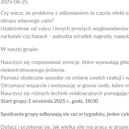
2025-06-25
Czy wiesz, że problemy z odżywianiem to często efekt u
obrazu własnego ciała?
Uzależnienie od cukru i innych prostych węglowodanów d
narkotyki czy hazard – pobudza ośrodek nagrody, napędz
W naszej grupie:
Nauczysz się rozpoznawać emocje, które wyzwalają głó
niekontrolowanego jedzenia.
Poznasz skuteczne sposoby na zmianę swoich reakcji i
Otrzymasz wsparcie i motywację w gronie osób, które m
Nauczysz się różnych technik relaksacyjnych pomagają
Start grupy:1 września 2025 r., godz. 18:00
Spotkania grupy odbywają sie raz w tygodniu, jeden cyk
Dołącz i przekonaj się, jak wielką siłę ma praca w grupie