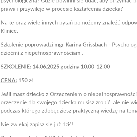
psychologiczną? Gdzie powinni się udać, aby otrzymać p
prawa i przywileje w procesie kształcenia dziecka?
Na te oraz wiele innych pytań pomożemy znaleźć odpowi
Klinice.
Szkolenie poprowadzi
mgr Karina Grissbach
- Psycholog
dziećmi z niepełnosprawnościami.
SZKOLENIE:
14.06.2025 godzina 10.00-12.00
CENA:
150 zł
Jeśli masz dziecko z Orzeczeniem o niepełnosprawności i
orzeczenie dla swojego dziecka musisz zrobić, ale nie wi
podczas którego zdobędziesz praktyczną wiedzę na tem
Nie zwlekaj zapisz się już dziś!