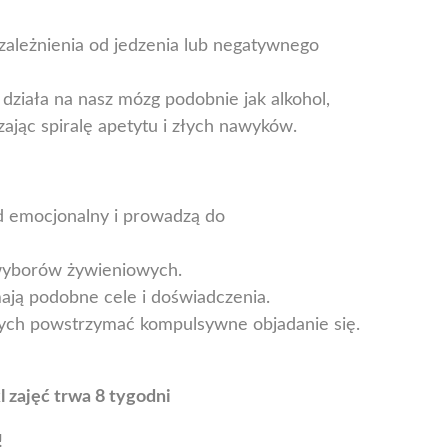
zależnienia od jedzenia lub negatywnego
ziała na nasz mózg podobnie jak alkohol,
ając spiralę apetytu i złych nawyków.
d emocjonalny i prowadzą do
 wyborów żywieniowych.
ają podobne cele i doświadczenia.
cych powstrzymać kompulsywne objadanie się.
l zajęć trwa 8 tygodni
!