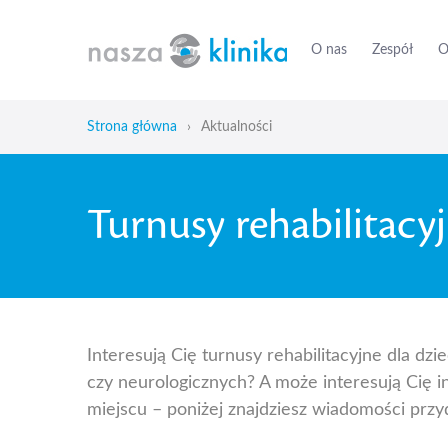
O nas
Zespół
O
Strona główna
›
Aktualności
Turnusy rehabilitacyj
Interesują Cię turnusy rehabilitacyjne dla dz
czy neurologicznych? A może interesują Cię 
miejscu – poniżej znajdziesz wiadomości przyd