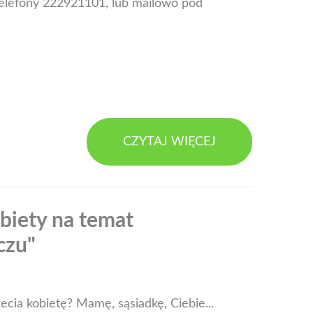
 telefony 222921101, lub mailowo pod
CZYTAJ WIĘCEJ
iety na temat
czu"
cia kobietę? Mamę, sąsiadkę, Ciebie...