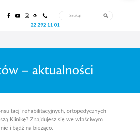
22 292 11 01
stów – aktualności
onsultacji rehabilitacyjnych, ortopedycznych
szą Klinikę? Znajdujesz się we właściwym
nie i bądź na bieżąco.