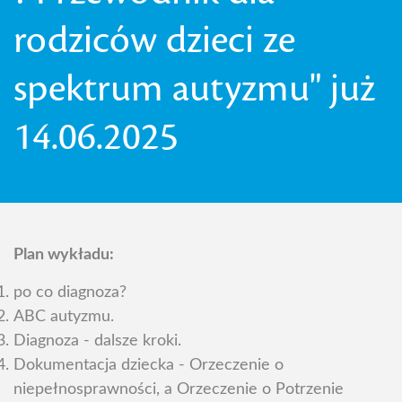
rodziców dzieci ze
spektrum autyzmu" już
14.06.2025
Plan wykładu:
po co diagnoza?
ABC autyzmu.
Diagnoza - dalsze kroki.
Dokumentacja dziecka - Orzeczenie o
niepełnosprawności, a Orzeczenie o Potrzenie