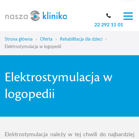
22 292 11 01
O nas
Zespół
Strona główna
›
Oferta
›
Rehabilitacja dla dzieci
›
Oferta
Elektrostymulacja w logopedii
Cennik
Aktualności
Elektrostymulacja w
Skoliozy u dzieci
Blog
logopedii
Kontakt
Elektrostymulacja należy w tej chwili do najbardziej