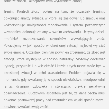
sobie ze złością i akceptowalnym wyrażaniem emocji.
Trening Kontroli Złości polega na tym, że uczestnik treningu
dokonując analizy sytuacji, w której się znajdował lub znajduje oraz
wykorzystując umiejętności modelowania i system poznawczych
wzmocnień, dokonuje zmiany w swoim zachowaniu. Uczymy dzieci i
młofdzież rozpoznawania czynników wywołujących złość.
Pokazujemy w jaki sposób w określonej sytuacji najlepiej wyrażać
swoje emocje. Uczestnik treningu powinien zrozumieć, że złość jest
emocją, która występuje w sposób naturalny. Możemy odczuwać
irytację, przykrość lub wściekłość i każde z tych uczyć może być w
określonej sytuacji w pełni uzasadnione. Problem pojawia się w
momencie, gdy wyrażamy ją w sposób niewłaściwy, nieodpowiedni,
raniąc drygiego człowieka i stwarzając przykre negatywne
doświadczenia. Kluczowym aspektem jest to, że dana osoba musi
dokonać poznawczej pracy nad zrozumieniem w jaki sposób może i
powinna wyrażać swoją złość.