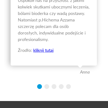
Uspokoił nas na przyszłość z jakimi
kolwiek skutkami ubocznymi leczenia,
bólami bioderka czy wadą postawy.
Natomiast p.Hichema Azzama
szczerzę polecam dla osób
dorosłych, indywidualne podejście i
profesionalismy.
Żrodło:
kliknij tutaj
Anna