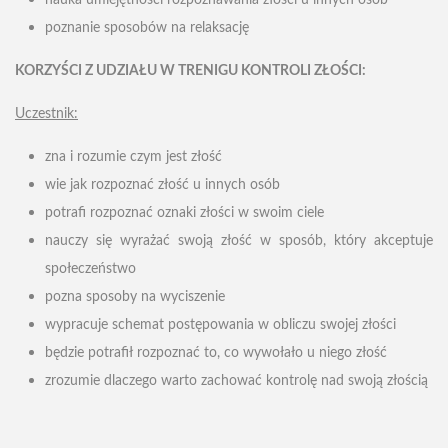
nauka umiejętności rozpoznawania złości u innych osób
poznanie sposobów na relaksację
KORZYŚCI Z UDZIAŁU W TRENIGU KONTROLI ZŁOŚCI:
Uczestnik:
zna i rozumie czym jest złość
wie jak rozpoznać złość u innych osób
potrafi rozpoznać oznaki złości w swoim ciele
nauczy się wyrażać swoją złość w sposób, który akceptuje
społeczeństwo
pozna sposoby na wyciszenie
wypracuje schemat postępowania w obliczu swojej złości
będzie potrafił rozpoznać to, co wywołało u niego złość
zrozumie dlaczego warto zachować kontrolę nad swoją złością