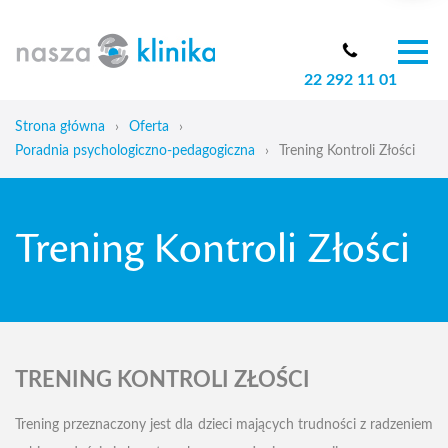
22 292 11 01
O nas
Zespół
Strona główna
›
Oferta
›
Oferta
Poradnia psychologiczno-pedagogiczna
›
Trening Kontroli Złości
Cennik
Aktualności
Trening Kontroli Złości
Skoliozy u dzieci
Blog
Kontakt
TRENING KONTROLI ZŁOŚCI
Trening przeznaczony jest dla dzieci mających trudności z radzeniem