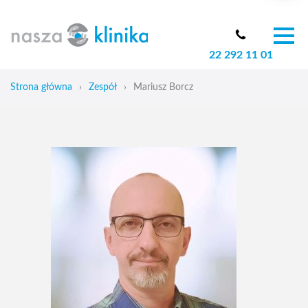
22 292 11 01
O nas
Zespół
Strona główna
›
Zespół
›
Mariusz Borcz
Oferta
Cennik
Aktualności
Skoliozy u dzieci
Blog
Kontakt