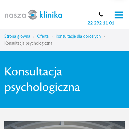
22 292 11 01
O nas
Zespół
Strona główna
›
Oferta
›
Konsultacje dla dorosłych
›
Oferta
Konsultacja psychologiczna
Cennik
Aktualności
Konsultacja
Skoliozy u dzieci
Blog
psychologiczna
Kontakt