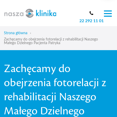
22 292 11 01
O nas
Zespół
Strona główna
›
Oferta
Zachęcamy do obejrzenia fotorelacji z rehabilitacji Naszego
Małego Dzielnego Pacjenta Patryka
Cennik
Aktualności
Skoliozy u dzieci
Zachęcamy do
Blog
obejrzenia fotorelacji z
Kontakt
rehabilitacji Naszego
Małego Dzielnego