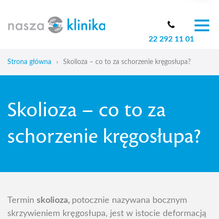
22 292 11 01
O nas
Zespół
Strona główna
›
Skolioza – co to za schorzenie kręgosłupa?
Oferta
Cennik
Skolioza – co to za
Aktualności
Skoliozy u dzieci
schorzenie kręgosłupa?
Blog
Kontakt
Termin
skolioza,
potocznie nazywana bocznym
skrzywieniem kręgosłupa, jest w istocie deformacją