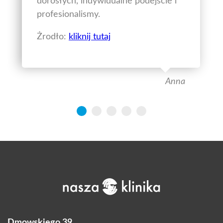
dorosłych, indywidualne podejście i
profesionalismy.
Żrodło:
kliknij tutaj
Anna
Dmowskiego 39