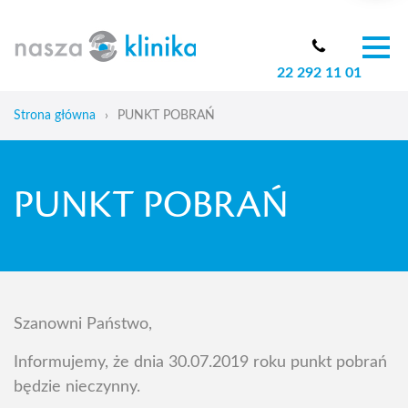
22 292 11 01
O nas
Zespół
Strona główna
›
PUNKT POBRAŃ
Oferta
Cennik
PUNKT POBRAŃ
Aktualności
Skoliozy u dzieci
Blog
Kontakt
Szanowni Państwo,
Informujemy, że dnia 30.07.2019 roku punkt pobrań
będzie nieczynny.