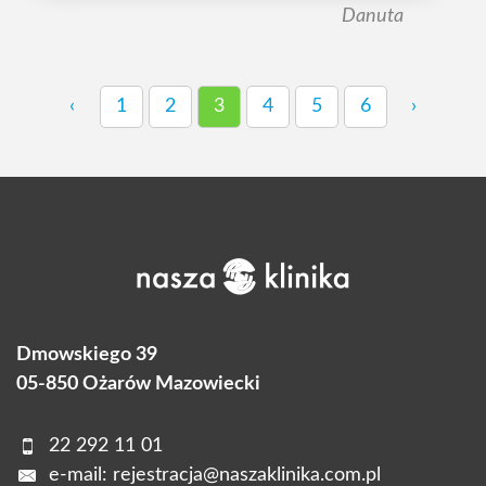
Danuta
‹
1
2
3
4
5
6
›
Dmowskiego 39
05-850 Ożarów Mazowiecki
22 292 11 01
e-mail:
rejestracja@naszaklinika.com.pl