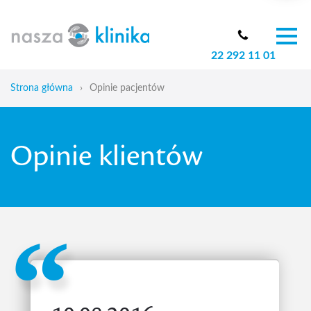
22 292 11 01
O nas
Zespół
Strona główna
›
Opinie pacjentów
Oferta
Cennik
Opinie klientów
Aktualności
Skoliozy u dzieci
Blog
Kontakt