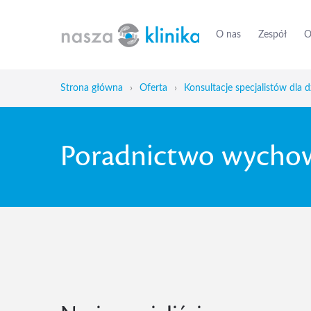
O nas
Zespół
O
Strona główna
›
Oferta
›
Konsultacje specjalistów dla d
Poradnictwo wychow