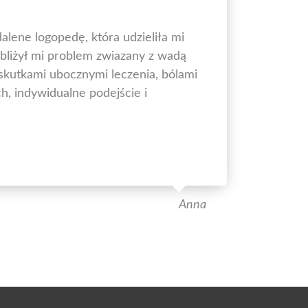
Ko
alene logopedę, która udzieliła mi
Pol
liżył mi problem zwiazany z wadą
War
 skutkami ubocznymi leczenia, bólami
Źro
, indywidualne podejście i
Anna