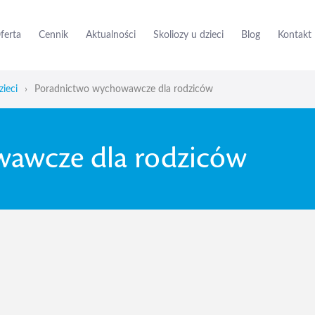
ferta
Cennik
Aktualności
Skoliozy u dzieci
Blog
Kontakt
zieci
›
Poradnictwo wychowawcze dla rodziców
awcze dla rodziców