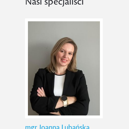
Nasi specjaliści
mgr Joanna Lubańska