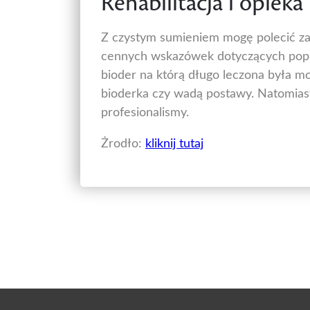
Rehabilitacja i opiek
Z czystym sumieniem mogę polecić zaró
cennych wskazówek dotyczących popr
bioder na którą długo leczona była mo
bioderka czy wadą postawy. Natomiast
profesionalismy.
Żrodło:
kliknij tutaj