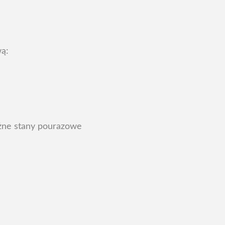
wą:
óżne stany pourazowe