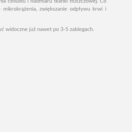
a cellulitu i nadmiaru tkanki tłuszczowej. Co
 mikrokrążenia, zwiększanie odpływu krwi i
yć widoczne już nawet po 3-5 zabiegach.