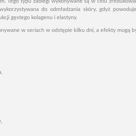
em. Tego typu zabiegi wykonywane są w celu zredukowani
wykorzystywana do odmładzania skóry, gdyż powoduje
cji gęstego kolagenu i elastyny.
ywane w seriach w odstępie kilku dni, a efekty mogą b
a,
,