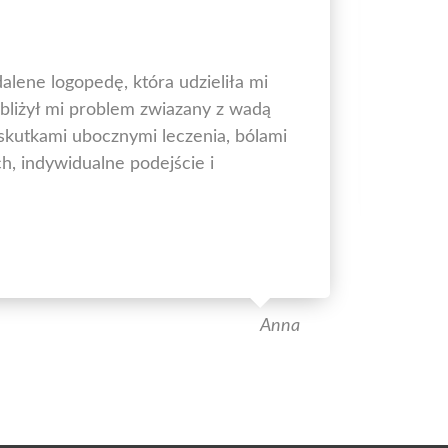
Ko
alene logopedę, która udzieliła mi
Pol
liżył mi problem zwiazany z wadą
War
 skutkami ubocznymi leczenia, bólami
Źro
, indywidualne podejście i
Anna