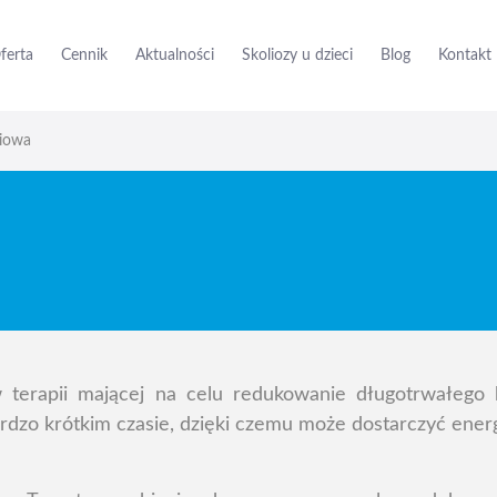
ferta
Cennik
Aktualności
Skoliozy u dzieci
Blog
Kontakt
niowa
 terapii mającej na celu redukowanie długotrwałego 
dzo krótkim czasie, dzięki czemu może dostarczyć energi