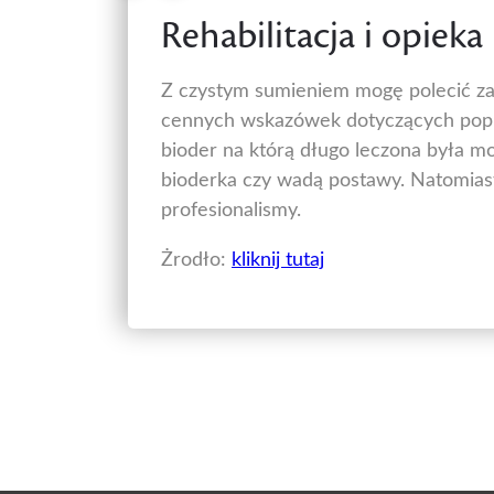
Rehabilitacja i opiek
Z czystym sumieniem mogę polecić zaró
cennych wskazówek dotyczących popr
bioder na którą długo leczona była mo
bioderka czy wadą postawy. Natomiast
profesionalismy.
Żrodło:
kliknij tutaj