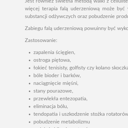
Jest również świetna metodą walki z cellulit
więcej terapia falą uderzeniową może być 
substancji odżywczych oraz pobudzenie produk
Zabiegu falą uderzeniową powuinny być wykon
Zastosowanie:
zapalenia ścięgien,
ostroga piętowa,
łokieć tenisisty, golfisty czy kolano skoczk
bóle bioder i barków,
naciągnięcie mięśni,
stany pourazowe,
przewlekła entezopatia,
eliminacja bólu,
tendopatia i uszkodzenie stożka rotatorów
pobudzenie metabolizmu