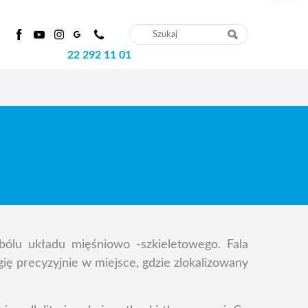
22 292 11 01
bólu układu mięśniowo -szkieletowego. Fala
ę precyzyjnie w miejsce, gdzie zlokalizowany