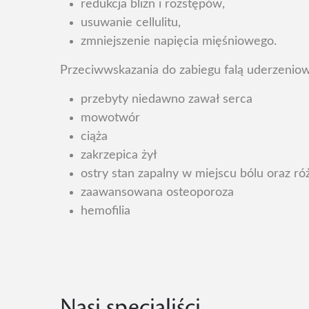
redukcja blizn i rozstępów,
usuwanie cellulitu,
zmniejszenie napięcia mięśniowego.
Przeciwwskazania do zabiegu falą uderzenio
przebyty niedawno zawał serca
mowotwór
ciąża
zakrzepica żył
ostry stan zapalny w miejscu bólu oraz r
zaawansowana osteoporoza
hemofilia
Nasi specjaliści