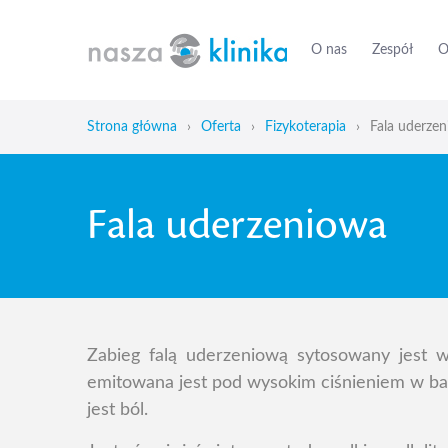
O nas
Zespół
O
Strona główna
›
Oferta
›
Fizykoterapia
›
Fala uderze
Fala uderzeniowa
Zabieg falą uderzeniową sytosowany jest w
emitowana jest pod wysokim ciśnieniem w bar
jest ból.