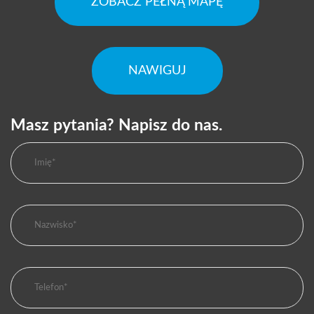
ZOBACZ PEŁNĄ MAPĘ
NAWIGUJ
Masz pytania? Napisz do nas.