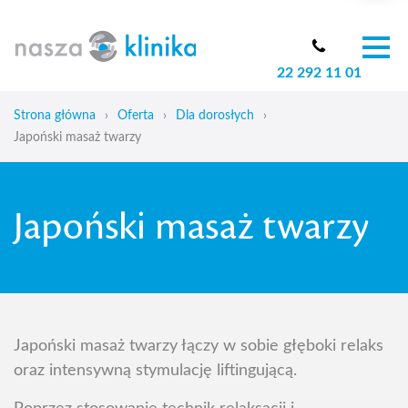
22 292 11 01
O nas
Zespół
Strona główna
›
Oferta
›
Dla dorosłych
›
Oferta
Japoński masaż twarzy
Cennik
Aktualności
Japoński masaż twarzy
Skoliozy u dzieci
Blog
Kontakt
Japoński masaż twarzy łączy w sobie głęboki relaks
oraz intensywną stymulację liftingującą.