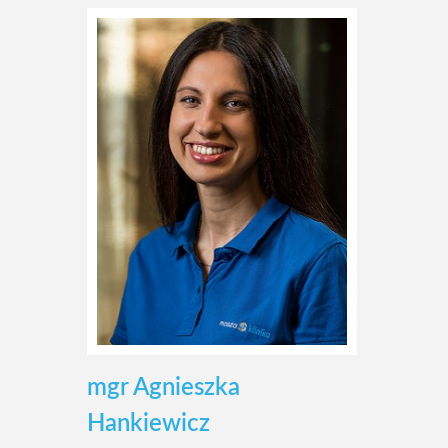
mgr Agnieszka
Hankiewicz