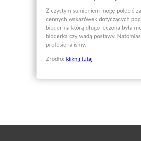
Z czystym sumieniem mogę polecić zaró
cennych wskazówek dotyczących popr
bioder na którą długo leczona była mo
bioderka czy wadą postawy. Natomiast
profesionalismy.
Żrodło:
kliknij tutaj