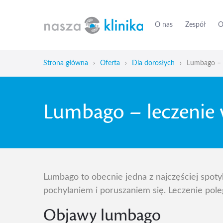
O nas
Zespół
O
Strona główna
›
Oferta
›
Dla dorosłych
›
Lumbago – 
Lumbago – leczenie
Lumbago to obecnie jedna z najczęściej spoty
pochylaniem i poruszaniem się. Leczenie poleg
Objawy lumbago