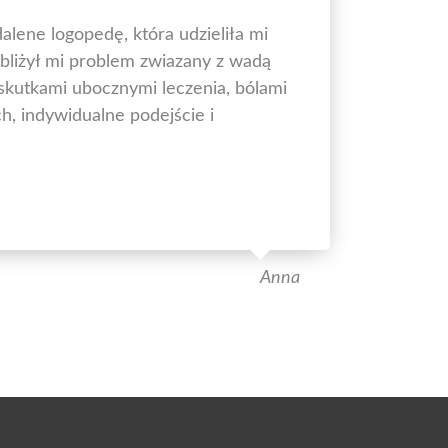
alene logopedę, która udzieliła mi
Pol
liżył mi problem zwiazany z wadą
War
 skutkami ubocznymi leczenia, bólami
Źro
, indywidualne podejście i
Anna