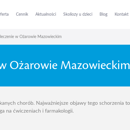
ferta
Cennik
Aktualności
Skoliozy u dzieci
Blog
Kontakt
leczenie w Ożarowie Mazowieckim
 w Ożarowie Mazowiecki
kanych chorób. Najważniejsze objawy tego schorzenia to 
a na ćwiczeniach i farmakologii.