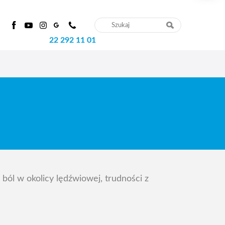
22 292 11 01
m
ból w okolicy lędźwiowej, trudności z