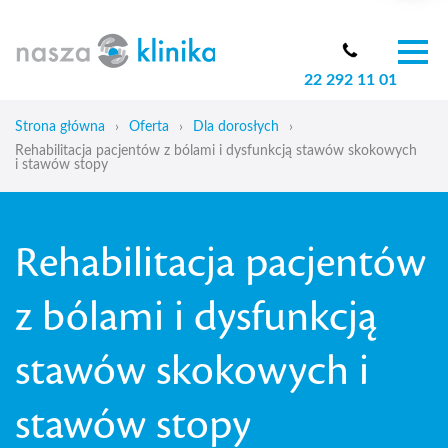
22 292 11 01
O nas
Zespół
Strona główna
›
Oferta
›
Dla dorosłych
›
Oferta
Rehabilitacja pacjentów z bólami i dysfunkcją stawów skokowych
i stawów stopy
Cennik
Aktualności
Skoliozy u dzieci
Rehabilitacja pacjentów
Blog
z bólami i dysfunkcją
Kontakt
stawów skokowych i
stawów stopy