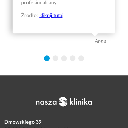
profesionalismy.
Żrodło:
kliknij tutaj
Anna
Dmowskiego 39