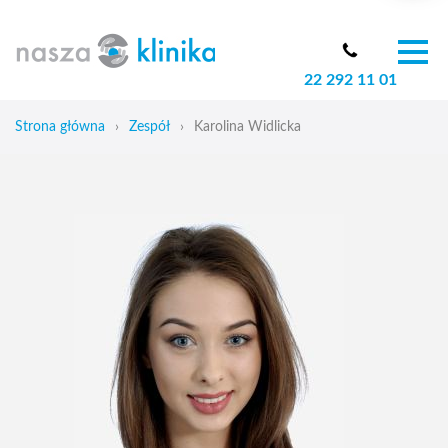
22 292 11 01
O nas
Zespół
Strona główna
›
Zespół
›
Karolina Widlicka
Oferta
Cennik
Aktualności
Skoliozy u dzieci
Blog
Kontakt