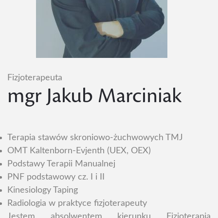
Fizjoterapeuta
mgr Jakub Marciniak
Terapia stawów skroniowo-żuchwowych TMJ
OMT Kaltenborn-Evjenth (UEX, OEX)
Podstawy Terapii Manualnej
PNF podstawowy cz. I i II
Kinesiology Taping
Radiologia w praktyce fizjoterapeuty
Jestem absolwentem kierunku Fizjoterapia