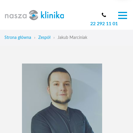
22 292 11 01
O nas
Zespół
Strona główna
›
Zespół
›
Jakub Marciniak
Oferta
Cennik
Aktualności
Skoliozy u dzieci
Blog
Kontakt