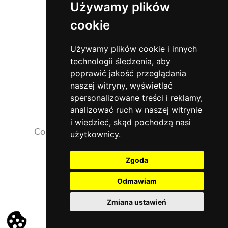
Używamy plików
cookie
Używamy plików cookie i innych
technologii śledzenia, aby
poprawić jakość przeglądania
naszej witryny, wyświetlać
spersonalizowane treści i reklamy,
analizować ruch w naszej witrynie
i wiedzieć, skąd pochodzą nasi
Copyrights 2026 ©
NaszaKlinika.com.pl
użytkownicy.
Opinie pacjentów
Zgoda
Działalność szkoleniowa i naukowa
Odmawiam
Rekrutacja
Zmiana ustawień
Polityka prywatności i pliki Cookies
-