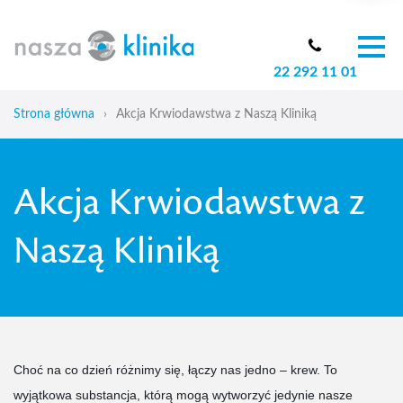
22 292 11 01
O nas
Zespół
Strona główna
›
Akcja Krwiodawstwa z Naszą Kliniką
Oferta
Cennik
Akcja Krwiodawstwa z
Aktualności
Skoliozy u dzieci
Naszą Kliniką
Blog
Kontakt
Choć na co dzień różnimy się, łączy nas jedno – krew. To
wyjątkowa substancja, którą mogą wytworzyć jedynie nasze